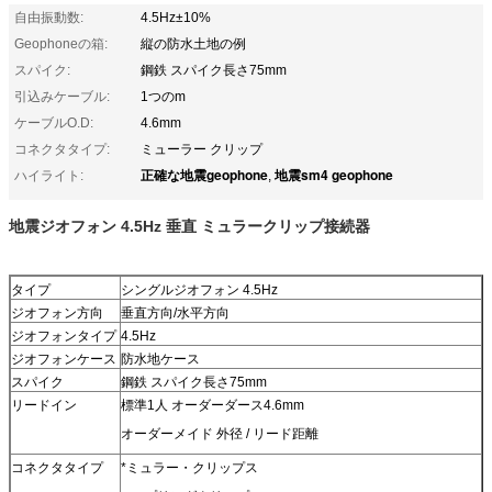
自由振動数:
4.5Hz±10%
Geophoneの箱:
縦の防水土地の例
スパイク:
鋼鉄 スパイク長さ75mm
引込みケーブル:
1つのm
ケーブルO.D:
4.6mm
コネクタタイプ:
ミューラー クリップ
正確な地震geophone
地震sm4 geophone
ハイライト:
,
地震ジオフォン 4.5Hz 垂直 ミュラークリップ接続器
タイプ
シングルジオフォン 4.5Hz
ジオフォン方向
垂直方向/水平方向
ジオフォンタイプ
4.5Hz
ジオフォンケース
防水地ケース
スパイク
鋼鉄 スパイク長さ75mm
リードイン
標準1人 オーダーダース4.6mm
オーダーメイド 外径 / リード距離
コネクタタイプ
*ミュラー・クリップス