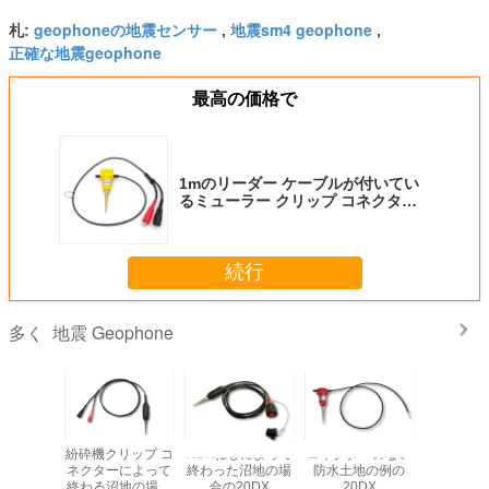
ウェチャット
+86 13991313681
geophoneの地震センサー
地震sm4 geophone
札:
,
,
正確な地震geophone
最高の価格で
1mのリーダー ケーブルが付いてい
るミューラー クリップ コネクター
との地震Geophone 4.5Hzの垂直
続行
地震 Geophone
多く
ophone
紛砕機クリップ コ
KCKねじによって
コネクターのない
高感度ジ
ーのない
ネクターによって
終わった沼地の場
防水土地の例の
5Hz
4.5 Hz
終わる沼地の場合
合の20DX
20DX