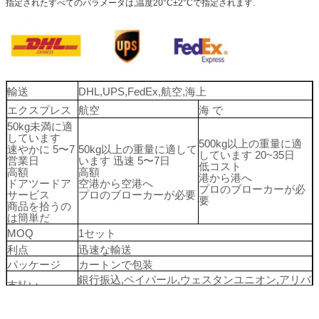
指定されたすべてのパラメータは,温度20°C±2°Cで指定されます.
輸送
DHL,UPS,FedEx,航空,海上
エクスプレス
航空
海 で
50kg未満に適
しています
500kg以上の重量に適
速やかに 5〜7
50kg以上の重量に適して
しています 20~35日
営業日
います 迅速 5〜7日
低コスト
高額
高額
港から港へ
ドアツードア
空港から空港へ
プロのブローカーが必
サービス
プロのブローカーが必要
要
商品を拾うの
は簡単だ
MOQ
1セット
利点
迅速な輸送
パッケージ
カートンで包装
銀行振込,ペイパール,ウェスタンユニオン,アリバ
支払い
バ・ペイ
ワットサップ
+86 13991313681