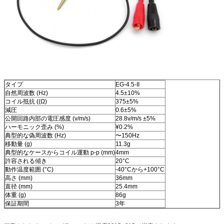
タイプ
EG-4.5-II
自然周波数 (Hz)
4.5±10%
コイル抵抗 ((Ω)
375±5%
減圧
0.6±5%
公開回路内部の電圧感度 (v/m/s)
28.8v/m/s ±5%
ハーモニック歪み (%)
¥0.2%
典型的な偽周波数 (Hz)
〜150Hz
移動量 (g)
11.3g
典型的なケースからコイル運動 p-p (mm)
4mm
許容される傾き
20°C
動作温度範囲 (°C)
-40°Cから+100°C
高さ (mm)
36mm
直径 (mm)
25.4mm
体重 (g)
86g
保証期間
3年