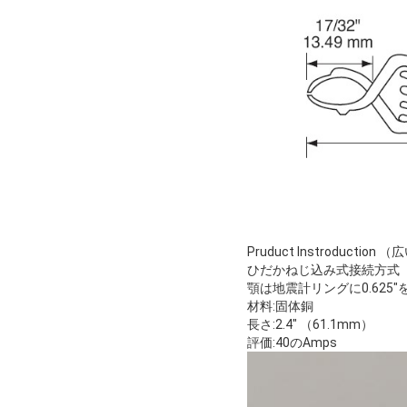
Pruduct Instroductio
ひだかねじ込み式接続方式
顎は地震計リングに0.625
材料:固体銅
長さ:2.4" （61.1mm）
評価:40のAmps