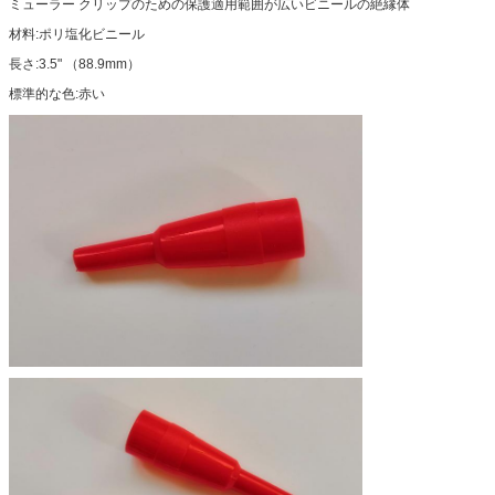
ミューラー クリップのための保護適用範囲が広いビニールの絶縁体
材料:ポリ塩化ビニール
長さ:3.5" （88.9mm）
標準的な色:赤い