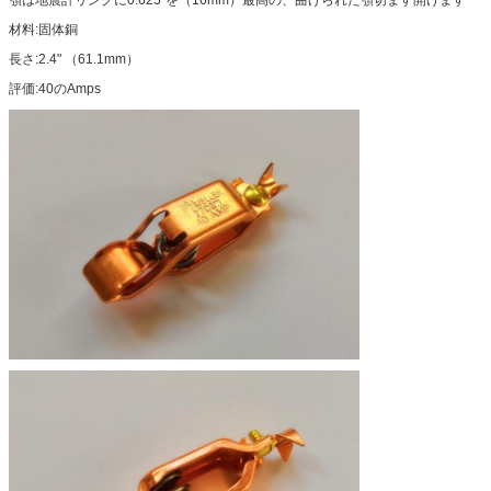
顎は地震計リングに0.625"を（16mm）最高の、曲げられた顎切ます開けます
材料:固体銅
長さ:2.4" （61.1mm）
評価:40のAmps