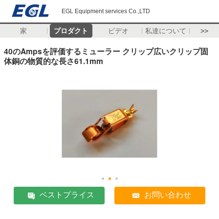
EGL Equipment services Co.,LTD
家
プロダクト
ビデオ
私達について
>>
40のAmpsを評価するミューラー クリップ広いクリップ固
体銅の物質的な長さ61.1mm
ベストプライス
お問い合わせ