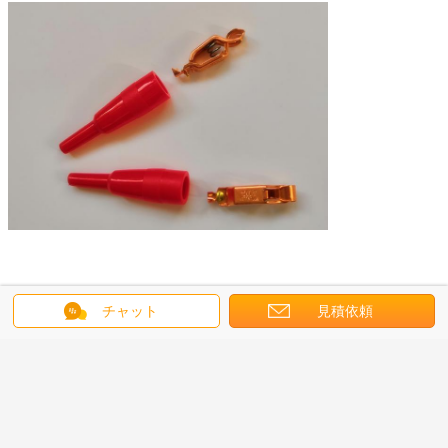
チャット
見積依頼
女性のkooterのコネクター
男性のkooterのコネクター
札:
,
,
地震geophoneのコネクター
最高の価格で