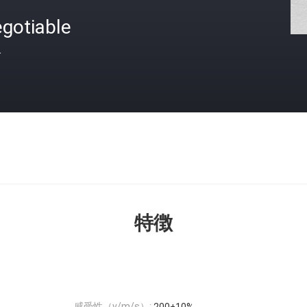
gotiable
格
特徴
感受性（v/m/s）: