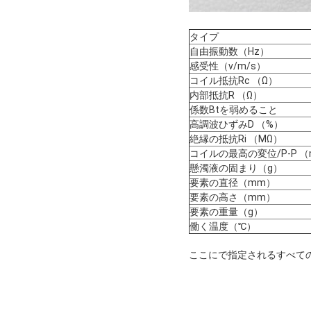
タイプ
自由振動数（Hz）
感受性（v/m/s）
コイル抵抗Rc （Ω）
内部抵抗R （Ω）
係数Btを弱めること
高調波ひずみD （%）
絶縁の抵抗Ri （MΩ）
コイルの最高の変位/P-P 
懸濁液の固まり（g）
要素の直径（mm）
要素の高さ（mm）
要素の重量（g）
働く温度（℃）
ここにで指定されるすべての