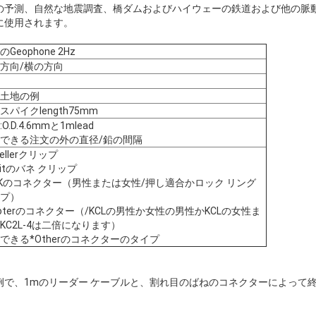
の予測、自然な地震調査、橋ダムおよびハイウェーの鉄道および他の脈
に使用されます。
Geophone 2Hz
方向/横の方向
土地の例
スパイクlength75mm
O.D.4.6mmと1mlead
できる注文の外の直径/鉛の間隔
ellerクリップ
plitのバネ クリップ
CKのコネクター（男性または女性/押し適合かロック リング
プ）
ooterのコネクター（/KCLの男性か女性の男性かKCLの女性ま
KC2L-4は二倍になります）
できる*Otherのコネクターのタイプ
例で、1mのリーダー ケーブルと、割れ目のばねのコネクターによって