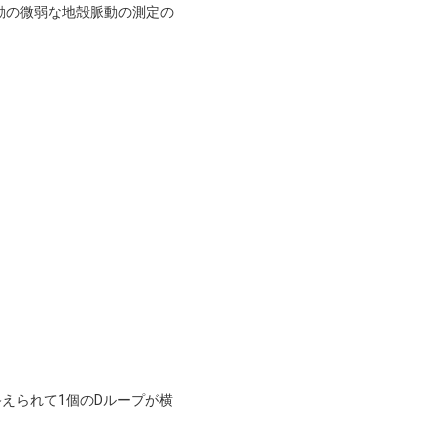
動の微弱な地殻脈動の測定の
終えられて1個のDループが横