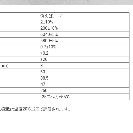
例えば。- 2
2±10%
200±10%
6040±5%
5800±5%
0.7±10%
≦0.2
≧20
（mm）
3
60
38.5
47
250
-25℃への+55℃
変数は温度20℃±2℃で評価されます。