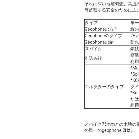
それは深い地震調査、高度
等監察する安全のために主
タイプ
単一の
Geophoneの方向
縦の
Geophoneのタイプ
2Hz
Geophoneの箱
防水
スパイク
鋼鉄
標準:
引込み線
利用
*Mu
*S
*K
コネクターのタイプ
タイ
*K
たは
利用
スパイク75mmとの土地の
の単一のgeophone 2Hz。