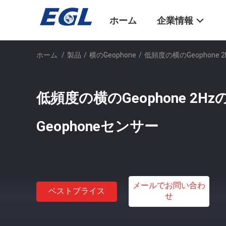
ホーム
企業情報
ホーム
/
製品
/
横のGeophone
/
低頻度の横のGeophone 
低頻度の横のGeophone 2
Geophoneセンサー
メールでお問い合わ
ベストプライス
せ