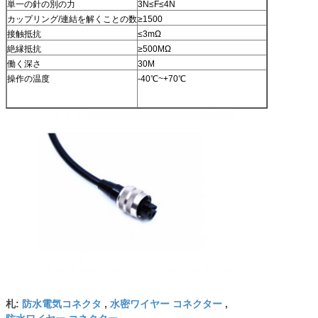
単一の針の別の力
3N≤F≤4N
カップリング/連結を解くことの数
≥1500
接触抵抗
≤3mΩ
絶縁抵抗
≥500MΩ
働く深さ
30M
操作の温度
-40℃~+70℃
防水電気コネクタ
水密ワイヤー コネクター
札:
,
,