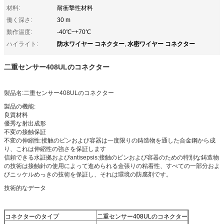
材料:
耐衝撃性材料
働く深さ:
30 m
動作温度:
-40℃~+70℃
防水ワイヤー コネクター
水密ワイヤー コネクター
ハイライト:
,
二重センサー408ULのコネクター
製品名:二重センサー408ULのコネクター
製品の機能:
良質材料
優秀な射出成形
不変の接触保証
不変の伸縮性:接触のピンおよび容器は一度限りの鋳造物を通した合金鋼から成
り、これは伸縮性の強さを保証します
信頼できる水証拠およびantisepsis:接触のピンおよび容器のための特別な鋳造物
の技術は接触針の使用によって進められる金張りの粘着性、すべての一部分およ
びニッケルめっきの技術を保証し、それは環境の防腐剤です。
技術的なデータ
コネクターのタイプ
二重センサー408ULのコネクター