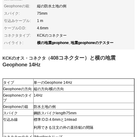
Geophoneの箱:
縦の防水土地の例
スパイク:
75mm
引込みケーブル:
1 m
ケーブルO.D:
4.6mm
コネクタタイプ:
KCKのコネクター
横の地震geophone
地震geophoneのテスター
ハイライト:
,
408コネクター）と横の地震
KCKのオス・コネクタ（
Geophone 14Hz
タイプ
単一のGeophone 14Hz
Geophoneの方向
縦の方向/横の方向
Geophoneのタイ
14Hz
プ
Geophoneの箱
防水土地の例
スパイク
鋼鉄スパイクlength75mm
引込み線
標準:O.D.4.6mmと1mlead
利用できる注文の外の直径/鉛の間隔
コネクターのタイ
*Muellerクリップ