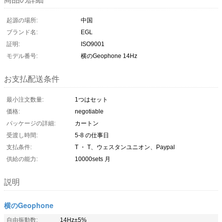
起源の場所:
中国
ブランド名:
EGL
証明:
ISO9001
モデル番号:
横のGeophone 14Hz
お支払配送条件
最小注文数量:
1つはセット
価格:
negotiable
パッケージの詳細:
カートン
受渡し時間:
5-8 の仕事日
支払条件:
T ・ T、ウェスタンユニオン、Paypal
供給の能力:
10000sets 月
説明
横のGeophone
自由振動数:
14Hz±5%