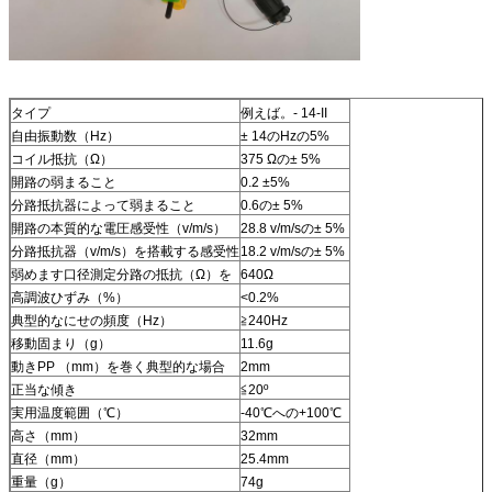
タイプ
例えば。- 14-II
自由振動数（Hz）
± 14のHzの5%
コイル抵抗（Ω）
375 Ωの± 5%
開路の弱まること
0.2 ±5%
分路抵抗器によって弱まること
0.6の± 5%
開路の本質的な電圧感受性（v/m/s）
28.8 v/m/sの± 5%
分路抵抗器（v/m/s）を搭載する感受性
18.2 v/m/sの± 5%
弱めます口径測定分路の抵抗（Ω）を
640Ω
高調波ひずみ（%）
<0.2%
典型的なにせの頻度（Hz）
≧240Hz
移動固まり（g）
11.6g
動きPP （mm）を巻く典型的な場合
2mm
正当な傾き
≦20º
実用温度範囲（℃）
-40℃への+100℃
高さ（mm）
32mm
直径（mm）
25.4mm
重量（g）
74g