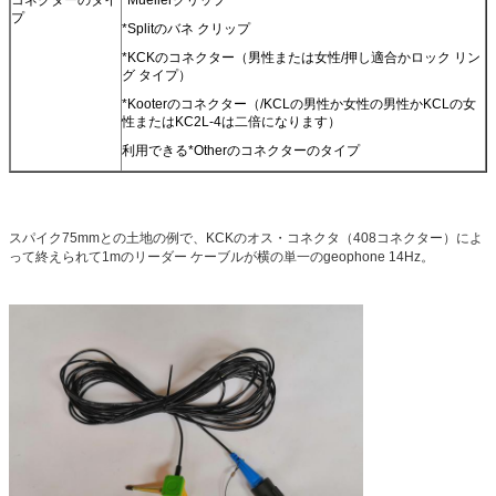
プ
*Splitのバネ クリップ
*KCKのコネクター（男性または女性/押し適合かロック リン
グ タイプ）
*Kooterのコネクター（/KCLの男性か女性の男性かKCLの女
性またはKC2L-4は二倍になります）
利用できる*Otherのコネクターのタイプ
スパイク75mmとの土地の例で、KCKのオス・コネクタ（408コネクター）によ
って終えられて1mのリーダー ケーブルが横の単一のgeophone 14Hz。