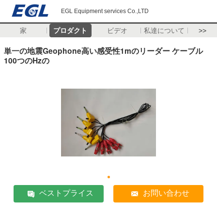
EGL Equipment services Co.,LTD
家
プロダクト
ビデオ
私達について
>>
単一の地震Geophone高い感受性1mのリーダー ケーブル
100つのHzの
ベストプライス
お問い合わせ