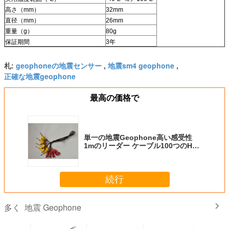
高さ（mm）
32mm
直径（mm）
26mm
重量（g）
80g
保証期間
3年
geophoneの地震センサー
地震sm4 geophone
札:
,
,
正確な地震geophone
最高の価格で
単一の地震Geophone高い感受性
1mのリーダー ケーブル100つのHz
の
続行
地震 Geophone
多く