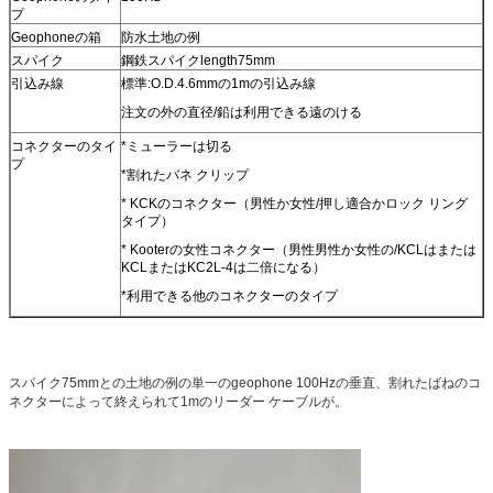
プ
Geophoneの箱
防水土地の例
スパイク
鋼鉄スパイクlength75mm
引込み線
標準:O.D.4.6mmの1mの引込み線
注文の外の直径/鉛は利用できる遠のける
コネクターのタイ
*ミューラーは切る
プ
*割れたバネ クリップ
* KCKのコネクター（男性か女性/押し適合かロック リング
タイプ）
* Kooterの女性コネクター（男性男性か女性の/KCLはまたは
KCLまたはKC2L-4は二倍になる）
*利用できる他のコネクターのタイプ
スパイク75mmとの土地の例の単一のgeophone 100Hzの垂直、割れたばねのコ
ネクターによって終えられて1mのリーダー ケーブルが。