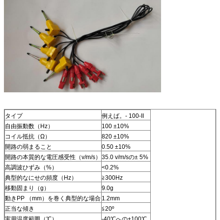
タイプ
例えば。- 100-II
自由振動数（Hz）
100 ±10%
コイル抵抗（Ω）
820 ±10%
開路の弱まること
0.50 ±10%
開路の本質的な電圧感受性（v/m/s）
35.0 v/m/sの± 5%
高調波ひずみ（%）
<0.2%
典型的なにせの頻度（Hz）
≧300Hz
移動固まり（g）
9.0g
動きPP （mm）を巻く典型的な場合
1.2mm
正当な傾き
≦20º
実用温度範囲（℃）
-40℃への+100℃