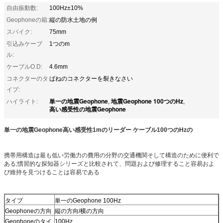
自由振動数:
100Hz±10%
Geophoneの箱:
縦の防水土地の例
スパイク:
75mm
引込みケーブ
1つのm
ル:
ケーブルO.D:
4.6mm
コネクターのタ
ばねのコネクターを裂きなさい
イプ:
単一の地震Geophone
地震Geophone 100つのHz
ハイライト:
,
,
高い感受性の地震Geophone
単一の地震Geophone高い感受性1mのリーダー ケーブル100つのHzの
携帯用構造は最も低い労働力の費用の分野の交通機関そして構造のために便利で
ある;慣習的な探知器シリーズと比較されて、問題および修理すること容易およ
び維持を見つけることは容易である
タイプ
単一のGeophone 100Hz
Geophoneの方向
縦の方向/横の方向
Geophoneのタイ
100Hz